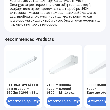
Foshan, μια νότια πόλη της Κίνας γνωστή για τη
βιομηχανία φωτισμού της.ανάπτυξη και παραγωγή
υψηλής ποιότητας προϊόντων φωτισμού με LEDΗ
εκτεταμένη γκάμα προϊόντων μας περιλαμβάνει φώτα
LED, προβολείς, λυχνίες τροχιάς, φώτα καμπίνα και
φωτισμό για σκάφη, κερδίζοντας διεθνή αναγνώριση για
την αριστεία του σχεδιασμού.
Recommended Products
S41 Φωτιστικά LED
2400lm 3300lm
3000K 3500K 
Batten 2300lm
4700lm 5200ml
5000K
2500lm 3200lm 18W
6300lm Μπάτεν
Εγκαταστάσει
20W 25W
Λευκό
Batten Φώτα
ρυθμιζόμενα 
Αποστολή ερώτησης
Αποστολή ερώτησης
Αποστολή ε